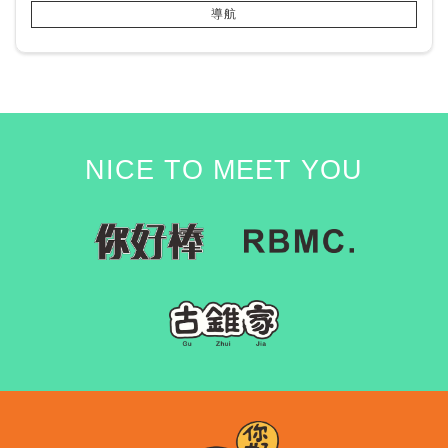
導航
NICE TO MEET YOU