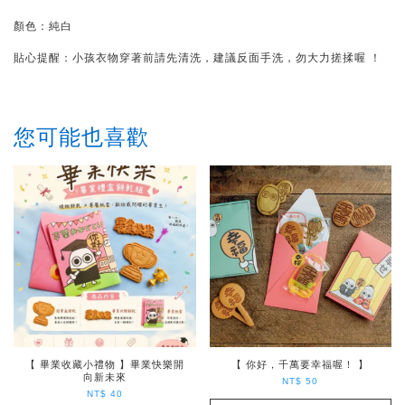
顏色：純白
貼心提醒：小孩衣物穿著前請先清洗，建議反面手洗，勿大力搓揉喔 ！
您可能也喜歡
【 畢業收藏小禮物 】畢業快樂開
【 你好，千萬要幸福喔！ 】
向新未來
NT$ 50
NT$ 40