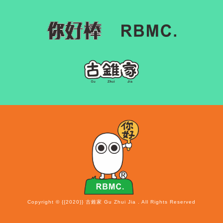
Copyright © {{2020}} 古錐家 Gu Zhui Jia . All Rights Reserved