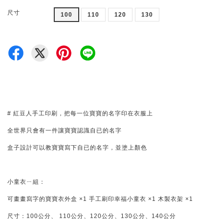
尺寸
100
110
120
130
# 紅豆人手工印刷，把每一位寶寶的名字印在衣服上
全世界只會有一件讓寶寶認識自已的名字
盒子設計可以教寶寶寫下自已的名字，並塗上顏色
小童衣ㄧ組：
可畫畫寫字的寶寶衣外盒 ×1 手工刷印幸福小童衣 ×1 木製衣架 ×1
尺寸：100公分、 110公分、120公分、130公分、140公分