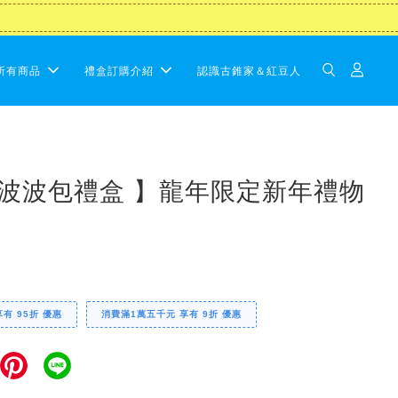
所有商品
禮盒訂購介紹
認識古錐家＆紅豆人
運波波包禮盒 】龍年限定新年禮物
享有 95折 優惠
消費滿1萬五千元 享有 9折 優惠