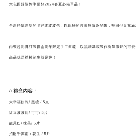
大包回歸幫妳準備好2024春夏必備單品！
全新時髦造型的 #好運波波包，以龍鰭的波浪感做為發想，堅固但又充
內裝超澎湃訂製禮盒龍年限定手工餅乾，以黑糖基底製作香氣濃郁的可愛
高品味送禮模範生就是妳！
⌂ 禮盒內容：
大幸福餅乾/ 黑糖 / 5支
紅豆波波龍/ 可可/ 5片
龍尾巴/ 抹茶/ 5片
招財千萬兩 / 花生 / 5片