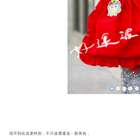
找不到比這更特別，不只送禮還送ㄧ顆美包，