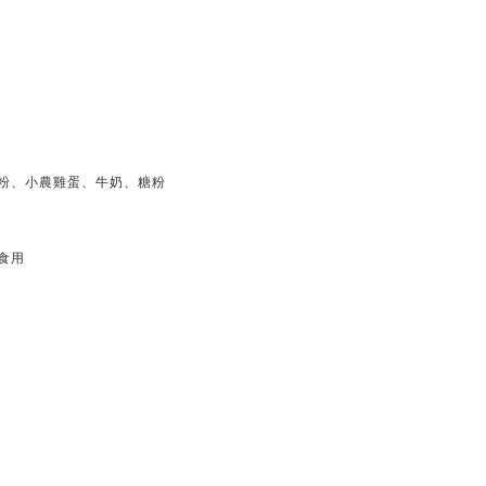
麵粉、小農雞蛋、牛奶、糖粉
食用