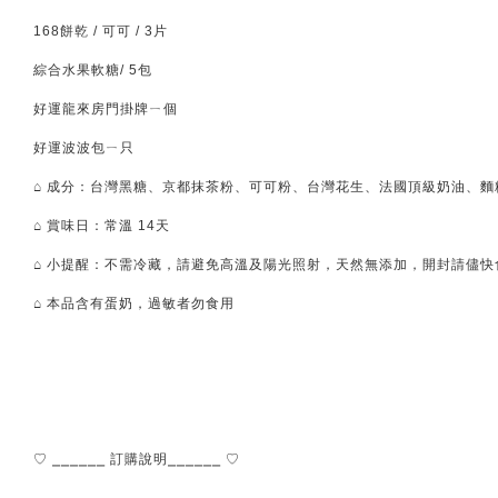
168餅乾 / 可可 / 3片
綜合水果軟糖/ 5包
好運龍來房門掛牌ㄧ個
好運波波包ㄧ只
⌂ 成分：台灣黑糖、京都抹茶粉、可可粉、台灣花生、法國頂級奶油、
⌂ 賞味日：常溫 14天
⌂ 小提醒：不需冷藏，請避免高溫及陽光照射，天然無添加，開封請儘快
⌂ 本品含有蛋奶，過敏者勿食用
♡ ⎯⎯⎯⎯⎯⎯ 訂購說明⎯⎯⎯⎯⎯⎯ ♡