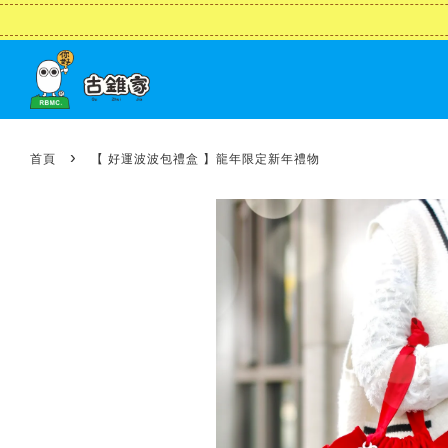
›
首頁
【 好運波波包禮盒 】龍年限定新年禮物