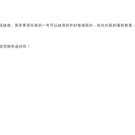
滿流線感，寓意希望在新的一年可以絲滑的作好每個面向，欣欣向龍的蓬勃發展
造型餅乾超好吃！