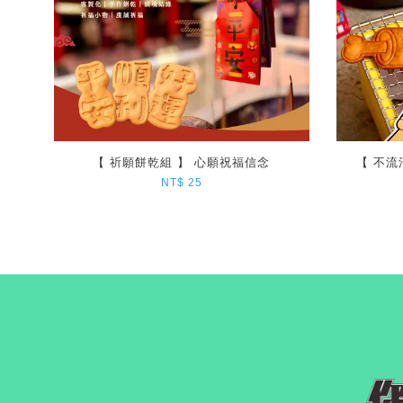
【 祈願餅乾組 】 心願祝福信念
【 不流
NT$ 25