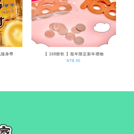
氣隨身帶
【 168餅乾 】龍年限定新年禮物
NT$ 40