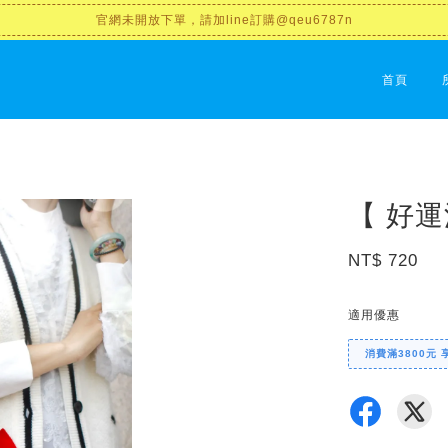
官網未開放下單，請加line訂購@qeu6787n
首頁
【 好
NT$ 720
適用優惠
消費滿3800元 