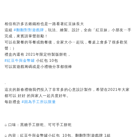
相信有許多古錐鐵粉也是一路看著紅豆妹長大
這組
#翻翻對對遊戲牌
，玩法、繪製、設計，全由「紅豆妹」小朋友ㄧ手
完成，來賓請掌聲鼓勵！
可以在聚餐的等餐或飽餐後，全家大小ㄧ起玩，餐桌上會多了很多歡笑
聲：）
禮盒內還有 2021年限定特製版餅乾，
#紅豆牛與金幣罐
小紅包 10包
可以當遊戲籌碼或是小禮物分享都很棒
·
這次的新春禮物我們投入了非常多的心意設計製作，希望在2021年大家
都可以 好好 的與家人一起共度好年。
每款禮盒
#因為手工所以限量
⌂ 口味：黑糖手工餅乾、可可手工餅乾
⌂ 內容：紅豆牛與金幣罐小紅包 10包、翻翻對對遊戲牌 1組