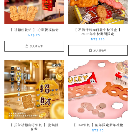
【 祈願餅乾組 】 心願祝福信念
【 不流汗烤肉餅乾中秋禮盒 】
2026年中秋期間限定
NT$ 25
NT$ 290
加入購物車
加入購物車
【 招財祈願御守餅乾 】 財氣隨
【 168餅乾 】龍年限定新年禮物
身帶
NT$ 40