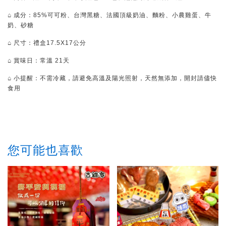
⌂ 成分：85%可可粉、台灣黑糖、法國頂級奶油、麵粉、小農雞蛋、牛
奶、砂糖
⌂ 尺寸：禮盒17.5X17公分
⌂ 賞味日：常溫 21天
⌂ 小提醒：不需冷藏，請避免高溫及陽光照射，天然無添加，開封請儘快
食用
您可能也喜歡