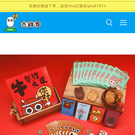
官網未開放下單，請加line訂購@qeu6787n