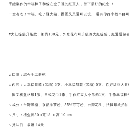
手縫製作的幸福棒子和躲在盒子裡的紅豆人，留下最好的紀念 ！
一盒有吃了幸福、吃了賺大錢、圈圈叉叉還可以玩、 還有你好幸福吊飾
#大紅提袋升級款：加購100元，外盒花布可升級為大紅提袋，紅通通超
⌂ 口味：綜合手工餅乾
⌂ 內容：大幸福餅乾 (黑糖) 5支、小幸福餅乾 (黑糖) 5支、你好紅豆人餅乾
圈叉棋盤格紙1張、日式花巾1條、手作紅豆人小吊飾1支、手作幸福棒子
⌂ 成分：台灣黑糖、京都抹茶粉、85%可可粉、台灣花生、法國頂級奶
⌂ 尺寸：禮盒長30 x寬18 x 高 10 cm
⌂ 賞味日：常溫 14天