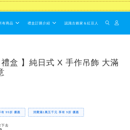
所有商品
禮盒訂購介紹
認識古錐家＆紅豆人
 禮盒 】純日式 X 手作吊飾 大滿
意
享有 95折 優惠
消費滿1萬五千元 享有 9折 優惠
按下去