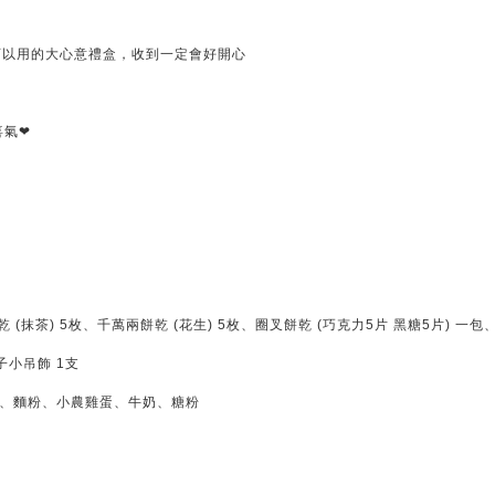
可以用的大心意禮盒，收到一定會好開心
喜氣❤
 (抹茶) 5枚、千萬兩餅乾 (花生) 5枚、圈叉餅乾 (巧克力5片 黑糖5片) 一包
小吊飾 1支
油、麵粉、小農雞蛋、牛奶、糖粉