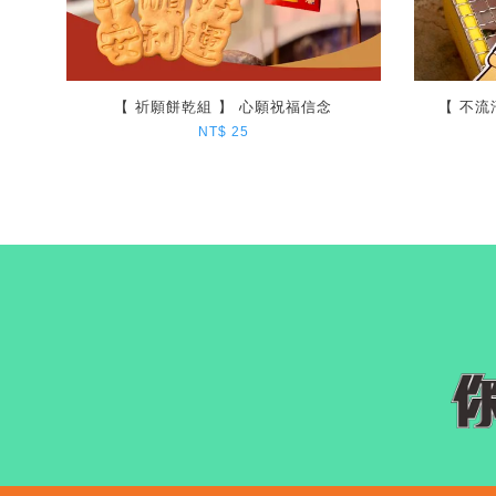
【 祈願餅乾組 】 心願祝福信念
【 不流
NT$ 25