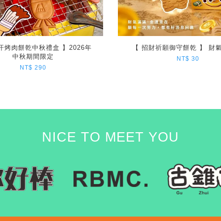
汗烤肉餅乾中秋禮盒 】2026年
【 招財祈願御守餅乾 】 財
中秋期間限定
NT$ 30
NT$ 290
NICE TO MEET YOU