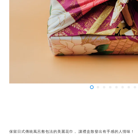
保留日式傳統風呂敷包法的美麗花巾， 讓禮盒散發出有手感的人情味！