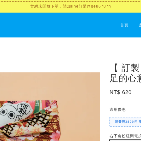
官網未開放下單，請加line訂購@qeu6787n
首頁
【 訂製
足的心
NT$ 620
適用優惠
消費滿3800元 
右下角粉紅閃電