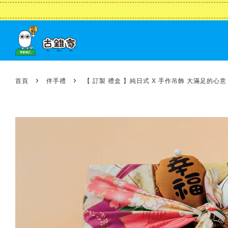
›
›
首頁
伴手禮
【 訂製 禮盒 】純日式 X 手作吊飾 大滿足的心意