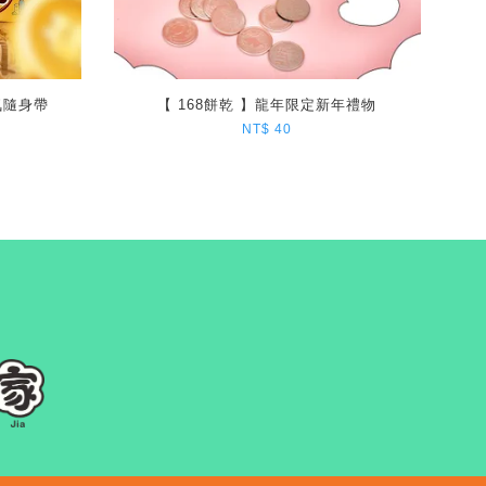
氣隨身帶
【 168餅乾 】龍年限定新年禮物
NT$ 40