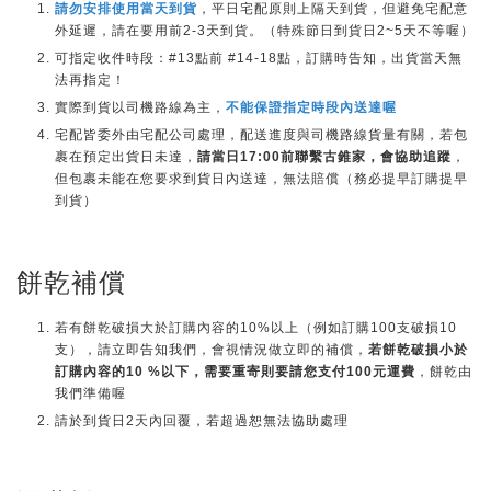
請勿安排使用當天到貨
，平日宅配原則上隔天到貨，但避免宅配意
外延遲，請在要用前2-3天到貨。（特殊節日到貨日2~5天不等喔）
可指定收件時段：#13點前 #14-18點，訂購時告知，出貨當天無
法再指定！
實際到貨以司機路線為主，
不能保證指定時段內送達喔
宅配皆委外由宅配公司處理，配送進度與司機路線貨量有關，若包
裹在預定出貨日未達，
請當日17:00前聯繫古錐家，會協助追蹤
，
但包裹未能在您要求到貨日內送達，無法賠償（務必提早訂購提早
到貨）
餅乾補償
若有餅乾破損大於訂購內容的10%以上（例如訂購100支破損10
支），請立即告知我們，會視情況做立即的補償，
若餅乾破損小於
訂購內容的10 %以下，需要重寄則要請您支付100元運費
，餅乾由
我們準備喔
請於到貨日2天內回覆，若超過恕無法協助處理