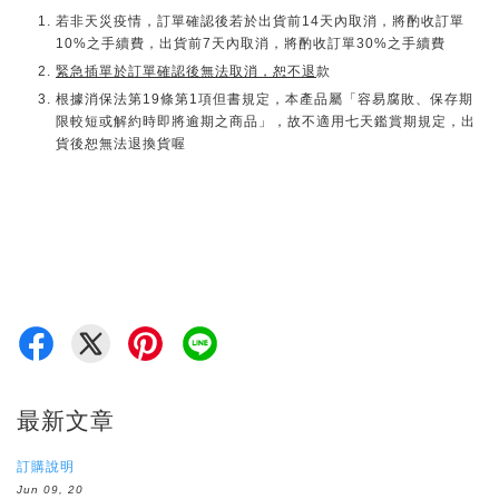
若非天災疫情，訂單確認後若於出貨前14天內取消，將酌收訂單
10%之手續費，出貨前7天內取消，將酌收訂單30%之手續費
緊急插單於訂單確認後無法取消，恕不退
款
根據消保法第19條第1項但書規定，本產品屬「容易腐敗、保存期
限較短或解約時即將逾期之商品」，故不適用七天鑑賞期規定，出
貨後恕無法退換貨喔
最新文章
訂購說明
Jun 09, 20