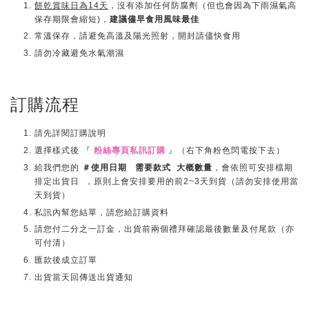
餅乾賞味日為14天
，沒有添加任何防腐劑（但也會因為下雨濕氣高
保存期限會縮短)，
建議儘早食用風味最佳
常溫保存，請避免高溫及陽光照射，開封請儘快食用
請勿冷藏避免水氣潮濕
訂購流程
請先詳閱訂購說明
選擇樣式後 『
粉絲專頁私訊訂購
』（右下角粉色閃電按下去）
給我們您的
＃使用日期 需要款式 大概數量
，會依照可安排檔期
排定出貨日 ，原則上會安排要用的前2~3天到貨（請勿安排使用當
天到貨）
私訊內幫您結單，請您給訂購資料
請您付二分之一訂金，出貨前兩個禮拜確認最後數量及付尾款（亦
可付清）
匯款後成立訂單
出貨當天回傳送出貨通知