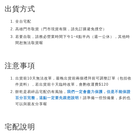
出貨方式
全台宅配
高雄門市取貨（門市現貨有限，請先訂購避免撲空）
若要自取，請務必營業時間下午1~4點半內（週一公休），其他時
間恕無法取貨喔
注意事項
出貨前10天無法改單，最晚出貨前兩個禮拜前可調整訂單（包括收
件資料），若出貨前十天臨時改單，會酌收運費$120
餅乾是易碎品宅配仍有風險，
我們一定會盡力保護，但是不能保證
百分百完整，這點一定要先跟您說明
！請準備一些預備量，多的也
可以與親友分享喔
宅配說明