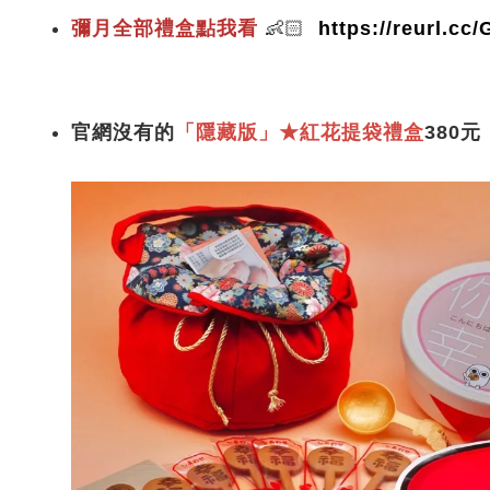
彌月全部禮盒點我看
👶🏻
https://reurl.c
官網沒有的
「隱藏版」★紅花提袋禮盒
380元