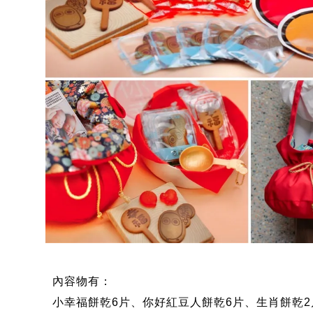
內容物有：
小幸福餅乾6片、你好紅豆人餅乾6片
、
生肖餅乾2