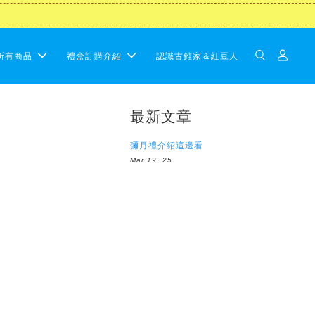
所有商品
禮盒訂購介紹
認識古錐家＆紅豆人
最新文章
彌月禮介紹這邊看
Mar 19, 25