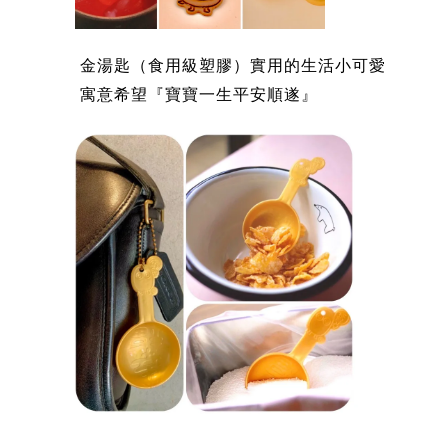
金湯匙（食用級塑膠）實用的生活小可愛
寓意希望『寶寶一生平安順遂』