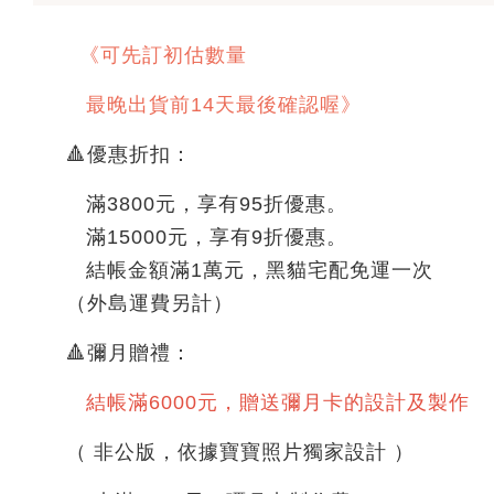
《可先訂初估數量
最晚出貨前14天最後確認喔》
🔺優惠折扣：
滿3800元，享有95折優惠。
滿15000元，享有9折優惠。
結帳金額滿1萬元，黑貓宅配免運一次
（外島運費另計）
🔺彌月贈禮：
結帳滿6000元，贈送彌月卡的設計及製作
（ 非公版，依據寶寶照片獨家設計 ）