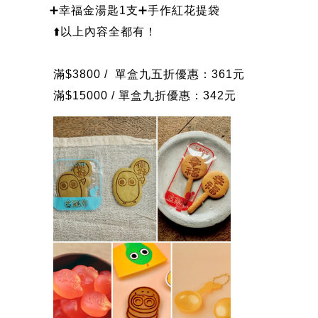
➕幸福金湯匙1支➕手作紅花提袋
⬆️以上內容全都有！
滿$3800 / 單盒九五折優惠：361元
滿$15000 / 單盒九折優惠：342元