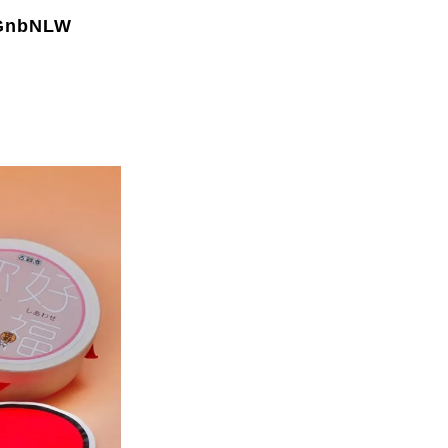
c/GnbNLW